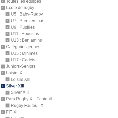
Toutes les équipes
Ecole de rugby
U5 : Baby-Rugby
U7 : Premiers pas
U9 : Pupilles
U11 : Poussins
U13 : Benjamins
Catégories jeunes
U15 : Minimes
U17 : Cadets
Juniors-Seniors
Loisirs XIII
Loisirs XIII
Silver XIII
Silver XIII
Para Rugby XIII Fauteuil
Rugby Fauteuil XIII
FIT XIII